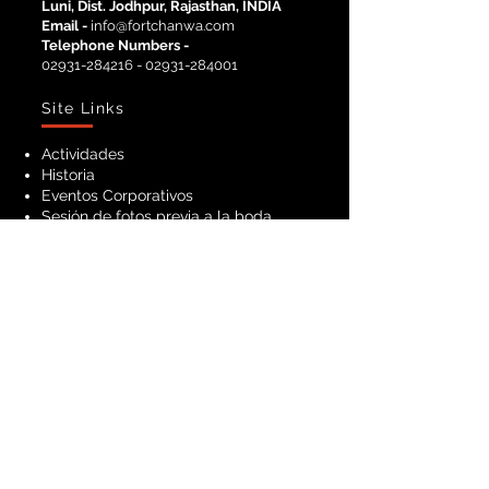
Luni, Dist. Jodhpur, Rajasthan, INDIA
Email -
info@fortchanwa.com
Telephone Numbers -
02931-284216
-
02931-284001
Site Links
Actividades
Historia
Eventos Corporativos
Sesión de fotos previa a la boda
Boda exótica
Habitaciones Heritage
Habitaciones de lujo
Reservar una habitación
Ubicación
Blog
Newsletter