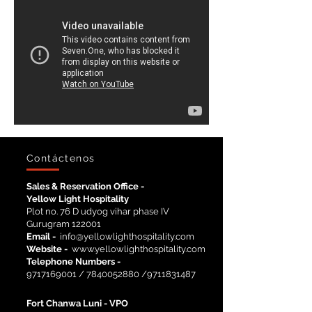
Contáctenos
Sales & Reservation Office -
Yellow Light Hospitality
Plot no. 76 D udyog vihar phase IV
Gurugram 122001
Email -
info@yellowlighthospitality.com
Website -
www.yellowlighthospitality.com
Telephone Numbers -
9717169001
/
7840052880
/9711831487
Fort Chanwa Luni -
VPO